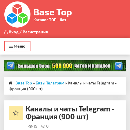
Base Top
Каталог ТОП - баз
Вход / Регистрация
Toggle
Меню
navigation
Base Top
»
Базы Телеграм
» Каналы и чаты Telegram -
Франция (900 шт)
Каналы и чаты Telegram -
Франция (900 шт)
19
0