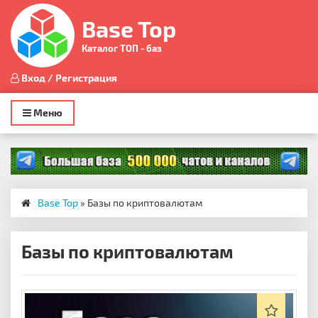
Base Top
Каталог ТОП - баз
Вход / Регистрация
Toggle
Меню
navigation
Base Top
» Базы по криптовалютам
Базы по криптовалютам