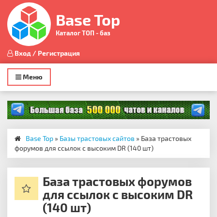
Base Top
Каталог ТОП - баз
Вход / Регистрация
Toggle
Меню
navigation
Base Top
»
Базы трастовых сайтов
» База трастовых
форумов для ссылок с высоким DR (140 шт)
База трастовых форумов
для ссылок с высоким DR
(140 шт)