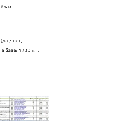
айлах.
да / нет).
в базе:
4200 шт.