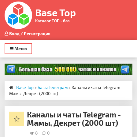
Base Top
Каталог ТОП - баз
Вход / Регистрация
Toggle
Меню
navigation
Base Top
»
Базы Телеграм
» Каналы и чаты Telegram -
Мамы, Декрет (2000 шт)
Каналы и чаты Telegram -
Мамы, Декрет (2000 шт)
8
0