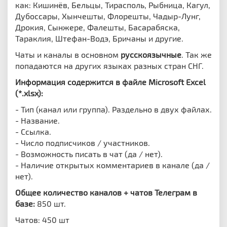
как: Кишинёв, Бельцы, Тирасполь, Рыбница, Кагул,
Дубоссары, Хынчешты, Флорешты, Чадыр-Лунг,
Дрокия, Сынжере, Фалешты, Басарабяска,
Тараклия, Штефан-Водэ, Бричаны и другие.
Чаты и каналы в основном
русскоязычные
. Так же
попадаются на других языках разных стран СНГ.
Информация содержится в файле Microsoft Excel
(*.xlsx):
- Тип (канал или группа). Раздельно в двух файлах.
- Название.
- Ссылка.
- Число подписчиков / участников.
- Возможность писать в чат (да / нет).
- Наличие открытых комментариев в канале (да /
нет).
Общее количество каналов + чатов Телеграм в
базе:
850 шт.
Чатов: 450 шт