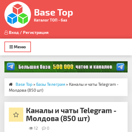
Base Top
Каталог ТОП - баз
Вход / Регистрация
Toggle
Меню
navigation
Base Top
»
Базы Телеграм
» Каналы и чаты Telegram -
Молдова (850 шт)
Каналы и чаты Telegram -
Молдова (850 шт)
12
0