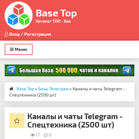
Base Top
Каталог ТОП - баз
Вход / Регистрация
Toggle
Меню
navigation
Base Top
»
Базы Телеграм
» Каналы и чаты Telegram -
Спецтехника (2500 шт)
Каналы и чаты Telegram -
Спецтехника (2500 шт)
17
0