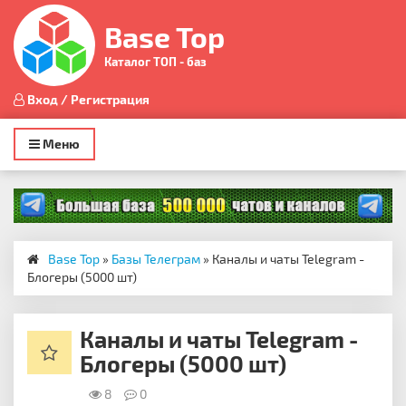
Base Top
Каталог ТОП - баз
Вход / Регистрация
Toggle
Меню
navigation
Base Top
»
Базы Телеграм
» Каналы и чаты Telegram -
Блогеры (5000 шт)
Каналы и чаты Telegram -
Блогеры (5000 шт)
8
0