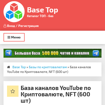
Base Top
Каталог ТОП - баз
Вход / Регистрация
Toggle
Меню
navigation
Base Top
»
Базы по криптовалютам
» База каналов
YouTube по Криптовалюте, NFT (600 шт)
База каналов YouTube по
Криптовалюте, NFT (600
шт)