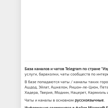
База каналов и чатов Telegram по стране "Из
услуги, барахолки, чаты сообществ по интер
В базе попадаются чаты / каналы таких горо
Ашдод, Эйлат, Ашкелон, Ришон-ле-Цион, Пета
Хадера, Тверия, Модиин, Нацерет, Кармиэль и
Чаты и каналы в основном
русскоязычные
.
Информация содержится в файле Microsoft Exc