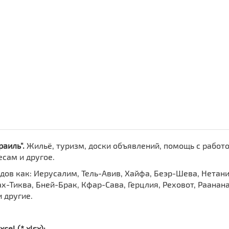
раиль".
Жильё, туризм, доски объявлений, помощь с работо
есам и другое.
дов как: Иерусалим, Тель-Авив, Хайфа, Беэр-Шева, Нетани
х-Тиква, Бней-Брак, Кфар-Сава, Герцлия, Реховот, Раанана
 другие.
el (*.xlsx):