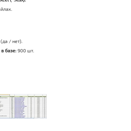
айлах.
да / нет).
в базе:
900 шт.