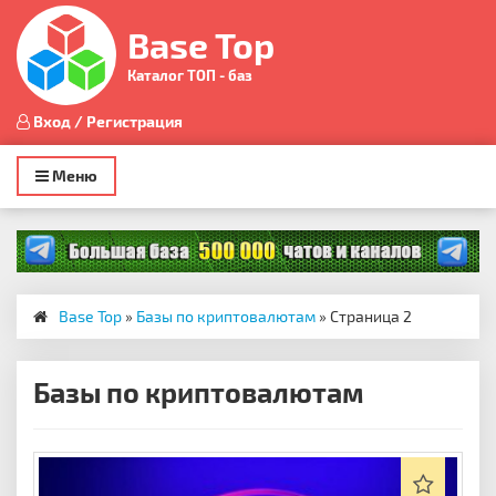
Base Top
Каталог ТОП - баз
Вход / Регистрация
Toggle
Меню
navigation
Base Top
»
Базы по криптовалютам
» Страница 2
Базы по криптовалютам