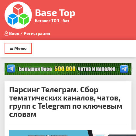
Base Top
Каталог ТОП - баз
Вход / Регистрация
Toggle
Меню
navigation
Парсинг Телеграм. Сбор
тематических каналов, чатов,
групп с Telegram по ключевым
словам