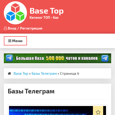
Base Top
Каталог ТОП - баз
Вход / Регистрация
Toggle
Меню
navigation
Base Top
»
Базы Телеграм
» Страница 4
Базы Телеграм